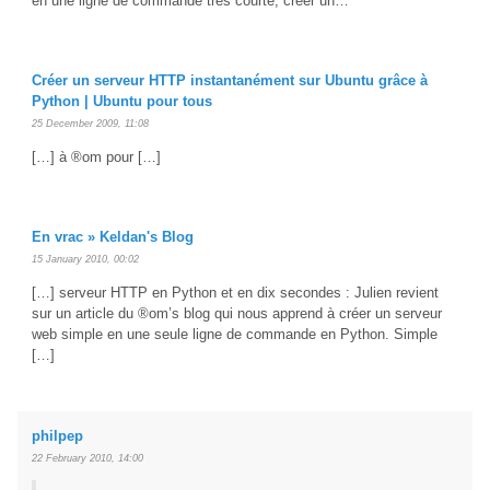
en une ligne de commande très courte, créer un…
Créer un serveur HTTP instantanément sur Ubuntu grâce à
Python | Ubuntu pour tous
25 December 2009, 11:08
[…] à ®om pour […]
En vrac » Keldan's Blog
15 January 2010, 00:02
[…] serveur HTTP en Python et en dix secondes : Julien revient
sur un article du ®om’s blog qui nous apprend à créer un serveur
web simple en une seule ligne de commande en Python. Simple
[…]
philpep
22 February 2010, 14:00