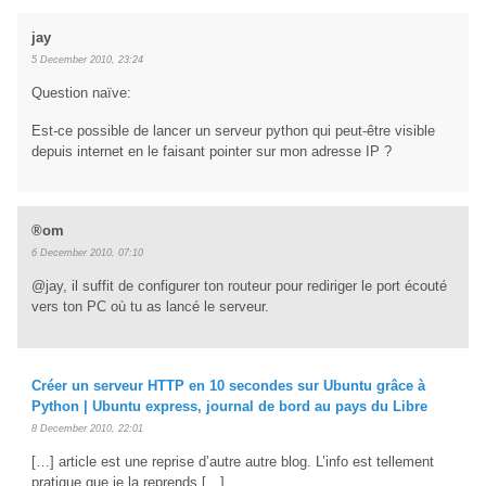
jay
5 December 2010, 23:24
Question naïve:
Est-ce possible de lancer un serveur python qui peut-être visible
depuis internet en le faisant pointer sur mon adresse IP ?
®om
6 December 2010, 07:10
@jay, il suffit de configurer ton routeur pour rediriger le port écouté
vers ton PC où tu as lancé le serveur.
Créer un serveur HTTP en 10 secondes sur Ubuntu grâce à
Python | Ubuntu express, journal de bord au pays du Libre
8 December 2010, 22:01
[…] article est une reprise d’autre autre blog. L’info est tellement
pratique que je la reprends […]