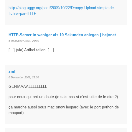
http://blog.uggy.org/post/2009/10/22/Droopy-Upload-simple-de-
fichier-par-HTTP
HTTP-Server in weniger als 10 Sekunden anlegen | bejonet
6 December 2009, 21:09
[…] (via) Artikel teilen: […]
zmf
6 December 2009, 22:36
GENIAAAALLLLLLLLL
pour ceux qui ont un doute (je sais pas si c’est utile de le dire ?) :
ça marche aussi sous mac snow leopard (avec le port python de
macport)