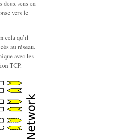
es deux sens en
onse vers le
en cela qu’il
cès au réseau.
nique avec les
xion TCP.