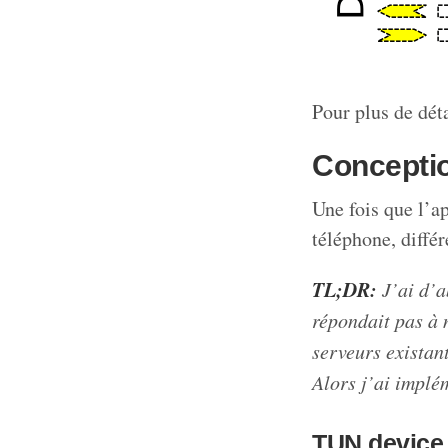
Pour plus de déta
Concepti
Une fois que l’ap
téléphone, différ
TL;DR:
J’ai d’a
répondait pas à 
serveurs existan
Alors j’ai impl
TUN device