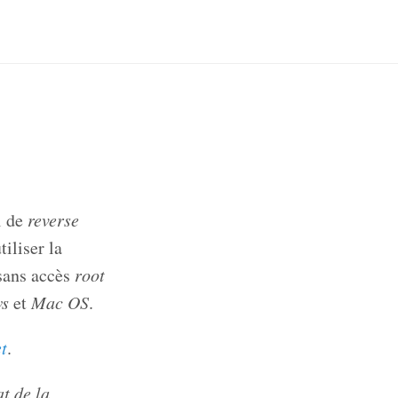
l de
reverse
iliser la
 sans accès
root
s
et
Mac OS
.
t
.
at de la