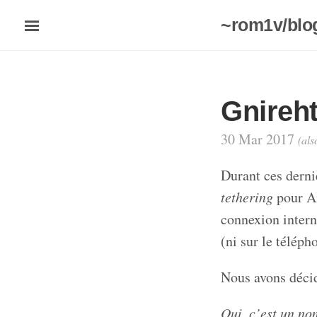
~rom1v/blo
Gnireht
30 Mar 2017
(als
Durant ces dern
tethering
pour An
connexion intern
(ni sur le téléph
Nous avons décid
Oui, c’est un nom