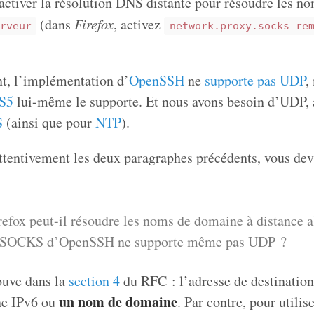
activer la résolution DNS distante pour résoudre les n
(dans
Firefox
, activez
rveur
network.proxy.socks_re
, l’implémentation d’
OpenSSH
ne
supporte pas UDP
,
S5
lui-même le supporte. Et nous avons besoin d’UDP,
S
(ainsi que pour
NTP
).
attentivement les deux paragraphes précédents, vous dev
fox peut-il résoudre les noms de domaine à distance a
y SOCKS d’OpenSSH ne supporte même pas UDP ?
ouve dans la
section 4
du RFC : l’adresse de destinatio
un nom de domaine
ne IPv6 ou
. Par contre, pour utilise