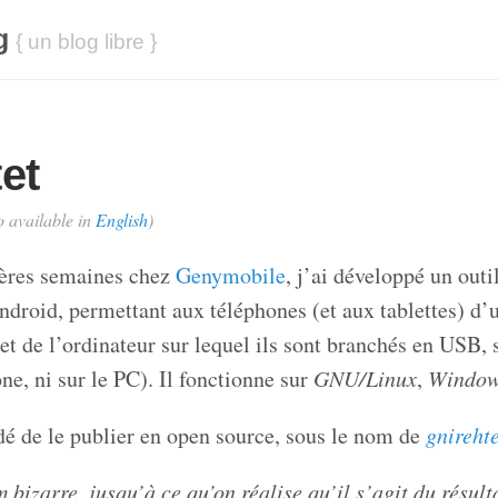
g
{ un blog libre }
et
o available in
English
)
ières semaines chez
Genymobile
, j’ai développé un outi
droid, permettant aux téléphones (et aux tablettes) d’ut
et de l’ordinateur sur lequel ils sont branchés en USB,
one, ni sur le PC). Il fonctionne sur
GNU/Linux
,
Window
é de le publier en open source, sous le nom de
gnirehte
 bizarre, jusqu’à ce qu’on réalise qu’il s’agit du résult