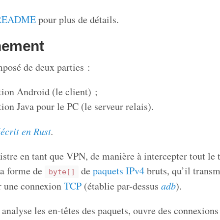
README
pour plus de détails.
nement
mposé de deux parties :
ion Android (le client) ;
ion Java pour le PC (le serveur relais).
éécrit en Rust
.
istre en tant que VPN, de manière à intercepter tout le 
la forme de
de
paquets IPv4
bruts, qu’il transm
byte[]
ur une connexion
TCP
(établie par-dessus
adb
).
s analyse les en-têtes des paquets, ouvre des connexions