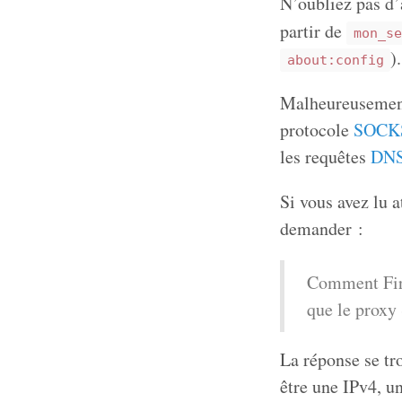
N’oubliez pas d’
partir de
mon_se
).
about:config
Malheureusement
protocole
SOCK
les requêtes
DN
Si vous avez lu 
demander :
Comment Fire
que le prox
La réponse se tr
être une IPv4, u