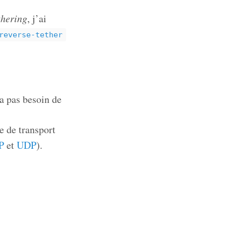
thering
, j’ai
reverse-tether
 a pas besoin de
e de transport
P
et
UDP
).