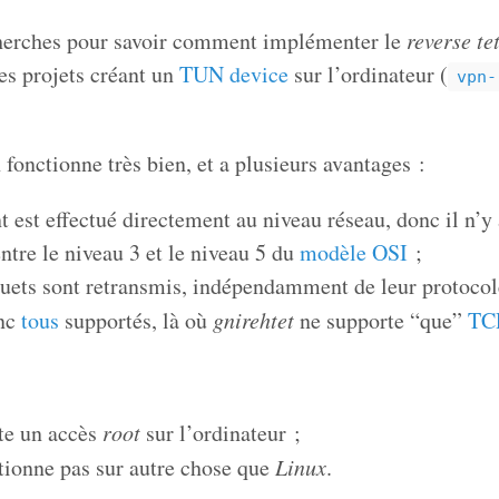
herches pour savoir comment implémenter le
reverse te
es projets créant un
TUN device
sur l’ordinateur (
vpn-
fonctionne très bien, et a plusieurs avantages :
t est effectué directement au niveau réseau, donc il n’y
ntre le niveau 3 et le niveau 5 du
modèle OSI
;
quets sont retransmis, indépendamment de leur protocol
onc
tous
supportés, là où
gnirehtet
ne supporte “que”
TC
ite un accès
root
sur l’ordinateur ;
ctionne pas sur autre chose que
Linux
.